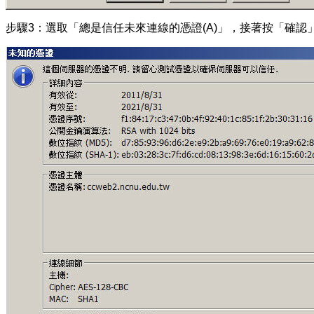
步驟3：選取「總是信任未來連線的憑證(A)」，接著按「確認