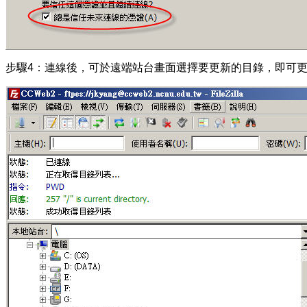
步驟4：連線後，可於遠端站台畫面選擇要更新的目錄，即可