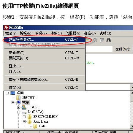
使用FTP軟體(FileZilla)維護網頁
步驟1：安裝完FileZilla後，按「檔案(F)」功能表，選擇「站台